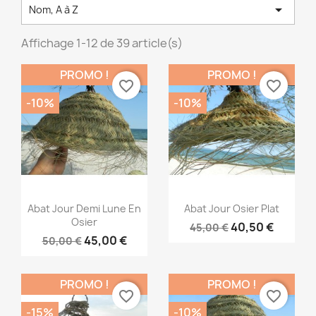

Nom, A à Z
Affichage 1-12 de 39 article(s)
PROMO !
PROMO !
favorite_border
favorite_border
-10%
-10%
Aperçu rapide
Aperçu rapide


Abat Jour Demi Lune En
Abat Jour Osier Plat
Osier
40,50 €
45,00 €
45,00 €
50,00 €
PROMO !
PROMO !
favorite_border
favorite_border
-15%
-10%