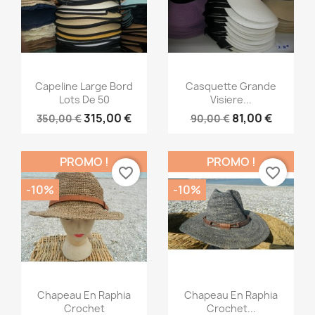
Aperçu rapide
Aperçu rapide


Capeline Large Bord
Casquette Grande
Lots De 50
Visiere...
315,00 €
81,00 €
350,00 €
90,00 €
PROMO !
PROMO !
favorite_border
favorite_border
-10%
-10%
Aperçu rapide
Aperçu rapide


Chapeau En Raphia
Chapeau En Raphia
Crochet
Crochet...