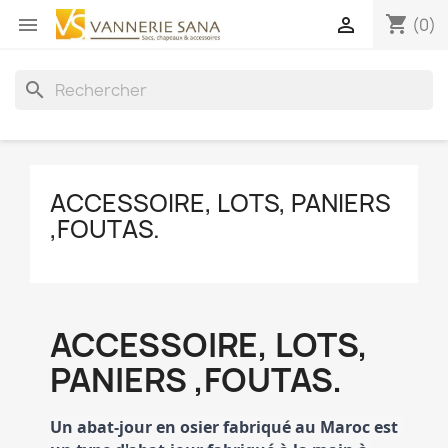
shopping_cart


(0)
search
ACCESSOIRE, LOTS, PANIERS
,FOUTAS.
ACCESSOIRE, LOTS,
PANIERS ,FOUTAS.
Un abat-jour en osier fabriqué au Maroc est 