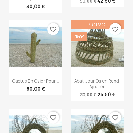
42,50 €
50,00 €
30,00 €
PROMO !
favorite_border
favorite_border
-15%
Aperçu rapide
Aperçu rapide


Cactus En Osier Pour...
Abat-Jour Osier-Rond-
Ajourée
60,00 €
25,50 €
30,00 €
favorite_border
favorite_border