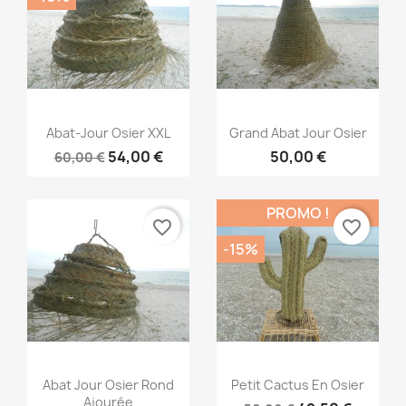
Aperçu rapide
Aperçu rapide


Abat-Jour Osier XXL
Grand Abat Jour Osier
54,00 €
50,00 €
60,00 €
PROMO !
favorite_border
favorite_border
-15%
Aperçu rapide
Aperçu rapide


Abat Jour Osier Rond
Petit Cactus En Osier
Ajourée