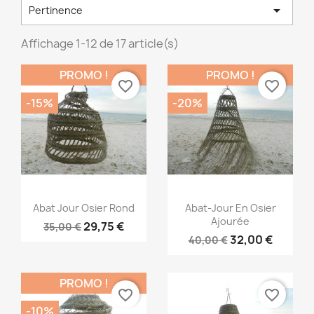

Pertinence
Affichage 1-12 de 17 article(s)
PROMO !
PROMO !
favorite_border
favorite_border
-15%
-20%
Aperçu rapide
Aperçu rapide


Abat Jour Osier Rond
Abat-Jour En Osier
Ajourée
29,75 €
35,00 €
32,00 €
40,00 €
PROMO !
favorite_border
favorite_border
-10%