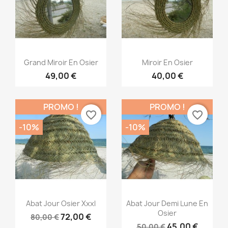
Aperçu rapide
Aperçu rapide


Grand Miroir En Osier
Miroir En Osier
49,00 €
40,00 €
PROMO !
PROMO !
favorite_border
favorite_border
-10%
-10%
Aperçu rapide
Aperçu rapide


Abat Jour Osier Xxxl
Abat Jour Demi Lune En
Osier
72,00 €
80,00 €
45,00 €
50,00 €