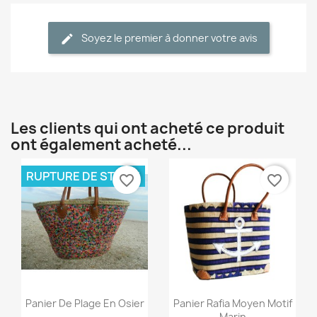
Soyez le premier à donner votre avis
Les clients qui ont acheté ce produit
ont également acheté...
RUPTURE DE STOCK
favorite_border
favorite_border
Aperçu rapide
Aperçu rapide


Panier De Plage En Osier
Panier Rafia Moyen Motif
Marin