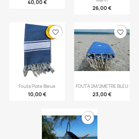
40,00 €
26,00 €
favorite_border
favorite_border
Aperçu rapide
Aperçu rapide


Fouta Plate Bleue
FOUTA 2M/2METRE BLEU
10,00 €
23,00 €
favorite_border