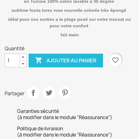
en Tunisie 100% coton lavable à 30 degrés
sublime fouta lurex rose nouvelle colorée très épongé
idéal pour vos sorties a la plage posé sur votre transat ou
pour votre confort
fait main
Quantité

favorite_border
AJOUTER AU PANIER
Partager
Garanties sécurité
(à modifier dans le module "Réassurance")
Politique de livraison
(à modifier dans le module "Réassurance")