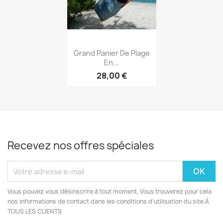
Aperçu rapide

Grand Panier De Plage
En...
28,00 €
Recevez nos offres spéciales
Vous pouvez vous désinscrire à tout moment. Vous trouverez pour cela
nos informations de contact dans les conditions d'utilisation du site.À
TOUS LES CLIENTS