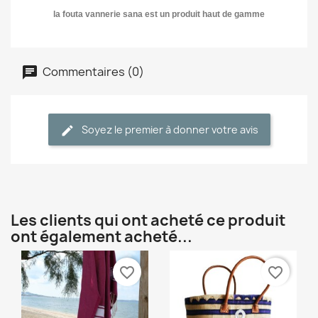
la fouta vannerie sana est un produit haut de gamme
Commentaires (0)
Soyez le premier à donner votre avis
Les clients qui ont acheté ce produit
ont également acheté...
favorite_border
favorite_border