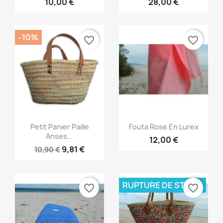
10,00 €
28,00 €
-10%
favorite_border
favorite_border
Aperçu rapide
Aperçu rapide


Petit Panier Paille
Fouta Rose En Lurex
Anses...
12,00 €
9,81 €
10,90 €
RUPTURE DE STOCK
favorite_border
favorite_border