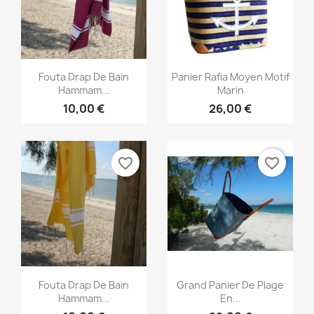
Aperçu rapide
Aperçu rapide


Fouta Drap De Bain
Panier Rafia Moyen Motif
Hammam...
Marin
10,00 €
26,00 €
favorite_border
favorite_border
Aperçu rapide
Aperçu rapide


Fouta Drap De Bain
Grand Panier De Plage
Hammam...
En...