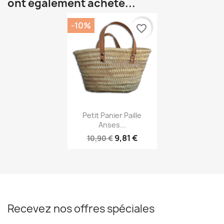
ont également acheté...
-10%
favorite_border
Aperçu rapide

Petit Panier Paille
Anses...
9,81 €
10,90 €
Recevez nos offres spéciales