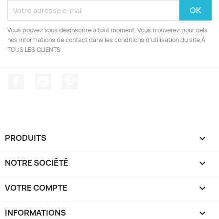
Vous pouvez vous désinscrire à tout moment. Vous trouverez pour cela
nos informations de contact dans les conditions d'utilisation du site.À
TOUS LES CLIENTS
Facebook
YouTube
Pinterest
PRODUITS

NOTRE SOCIÉTÉ

VOTRE COMPTE

INFORMATIONS
keyboard_arrow_down